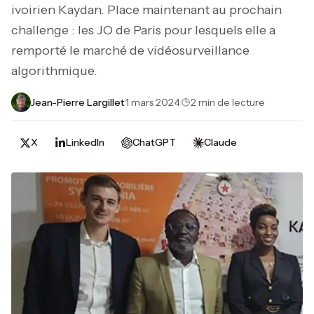
ivoirien Kaydan. Place maintenant au prochain
challenge : les JO de Paris pour lesquels elle a
remporté le marché de vidéosurveillance
algorithmique.
Jean-Pierre Largillet
·
1 mars 2024
·
2 min de lecture
X
LinkedIn
ChatGPT
Claude