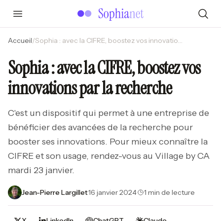
Accueil
/
Sophia : avec la CIFRE, boostez vos innovations par la recherche
Sophia : avec la CIFRE, boostez vos
innovations par la recherche
C'est un dispositif qui permet à une entreprise de
bénéficier des avancées de la recherche pour
booster ses innovations. Pour mieux connaître la
CIFRE et son usage, rendez-vous au Village by CA
mardi 23 janvier.
Jean-Pierre Largillet
·
16 janvier 2024
·
1 min de lecture
X
LinkedIn
ChatGPT
Claude