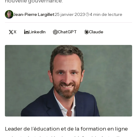
nouvelle gouvernance.
Jean-Pierre Largillet
·
25 janvier 2023
·
4 min de lecture
X
LinkedIn
ChatGPT
Claude
Leader de l’éducation et de la formation en ligne