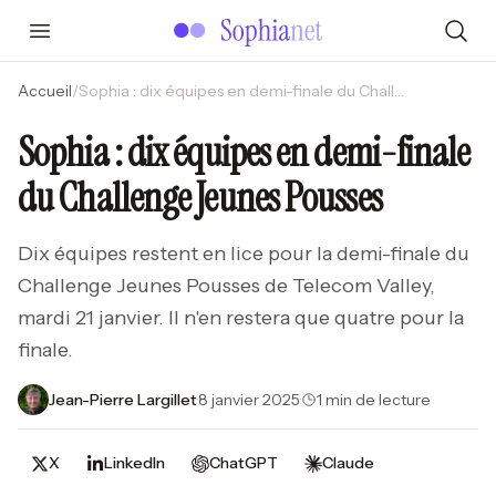
Accueil
/
Sophia : dix équipes en demi-finale du Challenge Jeunes Pousses
Sophia : dix équipes en demi-finale
du Challenge Jeunes Pousses
Dix équipes restent en lice pour la demi-finale du
Challenge Jeunes Pousses de Telecom Valley,
mardi 21 janvier. Il n'en restera que quatre pour la
finale.
Jean-Pierre Largillet
·
8 janvier 2025
·
1 min de lecture
X
LinkedIn
ChatGPT
Claude