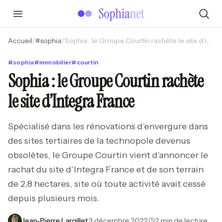
Accueil
/
#
sophia
/
Sophia : le Groupe Courtin rachète le site d’Integra France
#
sophia
#
immobilier
#
courtin
Sophia : le Groupe Courtin rachète
le site d’Integra France
Spécialisé dans les rénovations d’envergure dans
des sites tertiaires de la technopole devenus
obsolètes, le Groupe Courtin vient d’annoncer le
rachat du site d’Integra France et de son terrain
de 2,8 hectares, site où toute activité avait cessé
depuis plusieurs mois.
Jean-Pierre Largillet
·
3 décembre 2022
·
2 min de lecture