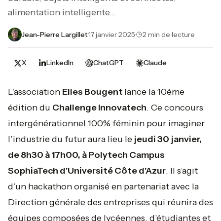
alimentation intelligente…
Jean-Pierre Largillet
·
17 janvier 2025
·
2 min de lecture
X
LinkedIn
ChatGPT
Claude
L’association
Elles Bougent
lance la 10ème
édition du
Challenge Innovatech
. Ce concours
intergénérationnel 100% féminin pour imaginer
l’industrie du futur aura lieu le
jeudi 30 janvier,
de 8h30 à 17h00, à Polytech Campus
SophiaTech d'Université Côte d'Azur
. Il s’agit
d’un hackathon organisé en partenariat avec la
Direction générale des entreprises qui réunira des
équipes composées de lycéennes, d’étudiantes et