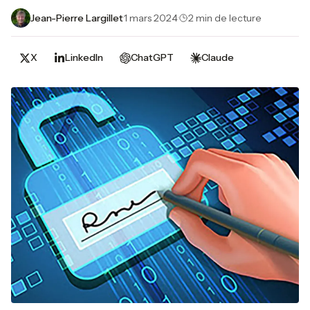
Jean-Pierre Largillet
·
1 mars 2024
·
2 min de lecture
X
LinkedIn
ChatGPT
Claude