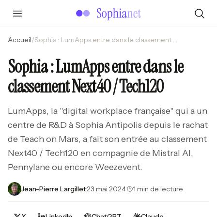
Accueil
/
Sophia : LumApps entre dans le classement Next40 / Tech120
Sophia : LumApps entre dans le
classement Next40 / Tech120
LumApps, la "digital workplace française" qui a un
centre de R&D à Sophia Antipolis depuis le rachat
de Teach on Mars, a fait son entrée au classement
Next40 / Tech120 en compagnie de Mistral AI,
Pennylane ou encore Weezevent.
Jean-Pierre Largillet
·
23 mai 2024
·
1 min de lecture
X
LinkedIn
ChatGPT
Claude