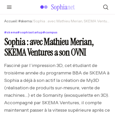
Accueil
/
#
skema
/
Sophia : avec Mathieu Merian, SKEMA Ventures a son OVNI
#
skema
#
sophiastartup
#
campus
Sophia : avec Mathieu Merian,
SKEMA Ventures a son OVNI
Fasciné par l’impression 3D, cet étudiant de
troisième année du programme BBA de SKEMA à
Sophia a déjà à son actif la création de My3D
(réalisation de produits sur-mesure, vente de
machines…) et de Somanity (exosquelette en 3D).
Accompagné par SKEMA Ventures, il compte
maintenant passer à la vitesse supérieure après ce