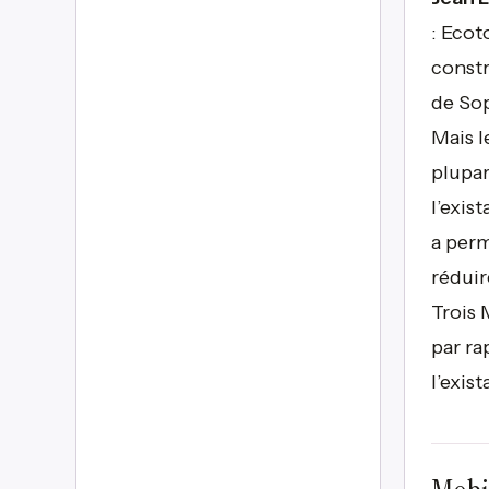
: Ecot
constr
de Sop
Mais l
plupar
l’exis
a perm
réduir
Trois 
par ra
l’exist