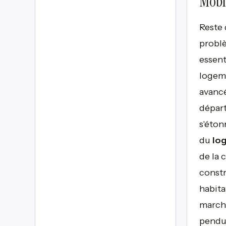
Mobil
Reste 
problè
essent
logeme
avancé
départ
s'étonn
du
lo
de la 
constr
habita
marché
pendul