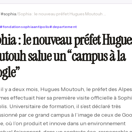
/
#
sophia
/
Sophia : le nouveau préfet Hugues Moutouh salue un “campus à la Google”
#
fondationsophiaantipolis
#
departement
hia : le nouveau préfet Hugue
touh salue un “campus à la
gle”
 il y a deux mois, Hugues Moutouh, le préfet des Alpes
mes effectuait hier sa première visite officielle à Soph
lis. Universitaire de formation, il s’est déclaré très
sionné par ce grand campus à l’image de ceux de Goo
e, où l’on produit et innove dans un environnement