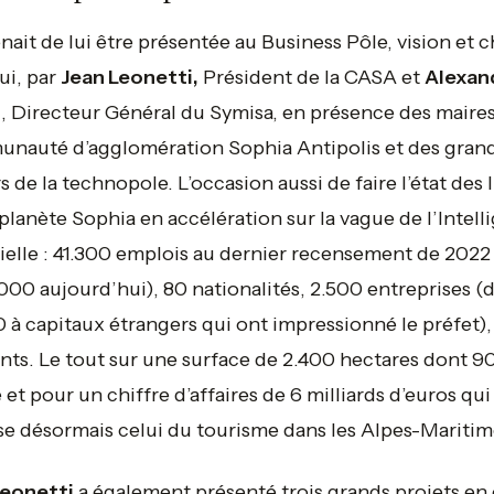
enait de lui être présentée au Business Pôle, vision et c
pui, par
Jean Leonetti,
Président de la CASA et
Alexan
t
, Directeur Général du Symisa, en présence des maires
nauté d’agglomération Sophia Antipolis et des gran
s de la technopole. L’occasion aussi de faire l’état des 
planète Sophia en accélération sur la vague de l’Intell
cielle : 41.300 emplois au dernier recensement de 2022
000 aujourd’hui), 80 nationalités, 2.500 entreprises (
0 à capitaux étrangers qui ont impressionné le préfet),
nts. Le tout sur une surface de 2.400 hectares dont 
 et pour un chiffre d’affaires de 6 milliards d’euros qui
e désormais celui du tourisme dans les Alpes-Maritim
Leonetti
a également présenté trois grands projets en