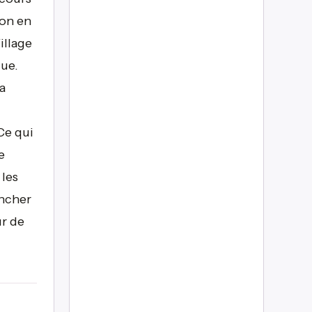
ion en
illage
que.
a
Ce qui
e
 les
ancher
ur de