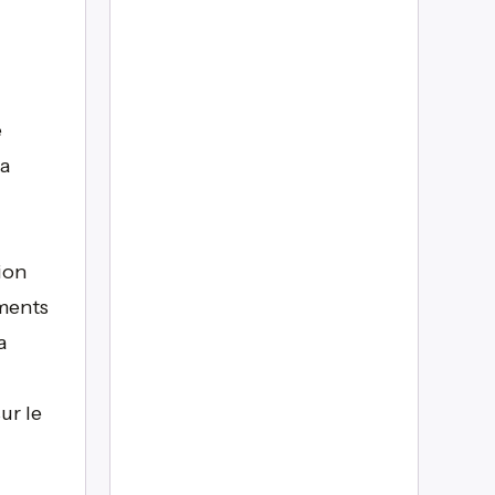
e
a
tion
ements
a
ur le