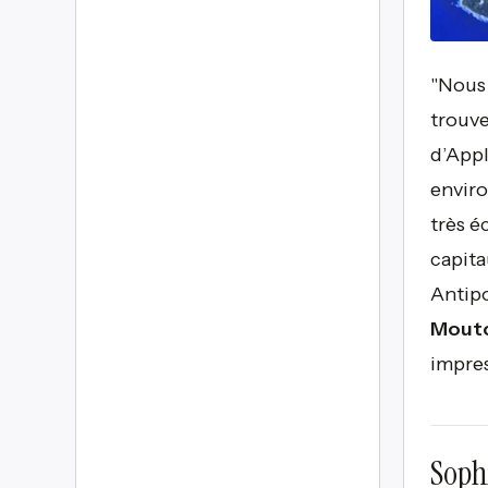
"Nous 
trouve
d’Appl
enviro
très é
capita
Antipo
Mout
impres
Sophi