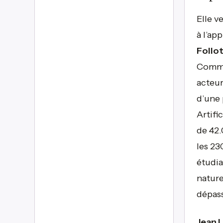
Elle v
à l’ap
Follo
Commu
acteur
d’une 
Artifi
de 42.
les 23
étudia
nature
dépass
Jean 