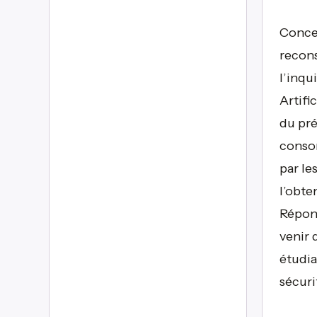
Conce
recons
l’inqu
Artifi
du pré
conso
par le
l’obte
Répons
venir 
étudia
sécuri