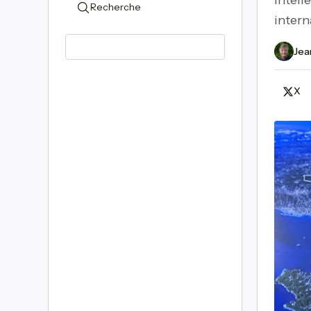
intell
Recherche
intern
Jea
X