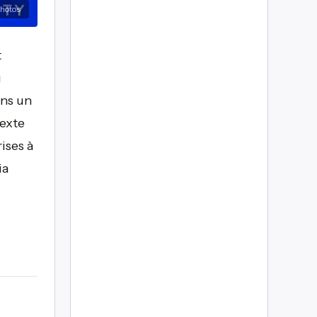
hotos
t
u
ans un
exte
ises à
ia