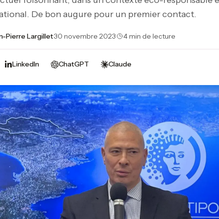
ectuel foisonnant, dans un contexte éco-responsable e
ational. De bon augure pour un premier contact.
n-Pierre Largillet
·
30 novembre 2023
·
4 min de lecture
LinkedIn
ChatGPT
Claude