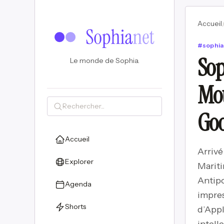
Accueil
#
sophia
Sop
Le monde de Sophia.
Mou
Goo
Accueil
Arrivé
Explorer
Mariti
Antipo
Agenda
impres
Shorts
d’Appl