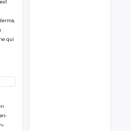
est
r
lderma,
s
he qui
en
an-
n-