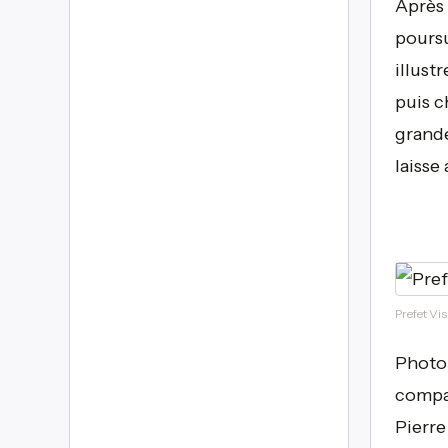
Après 
poursu
illust
puis c
grande
laisse
Prefet Vi
Photo
compag
Pierre