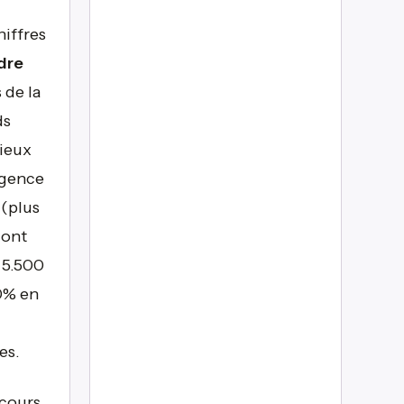
hiffres
dre
 de la
ds
lieux
igence
 (plus
dont
 5.500
90% en
es.
 cours