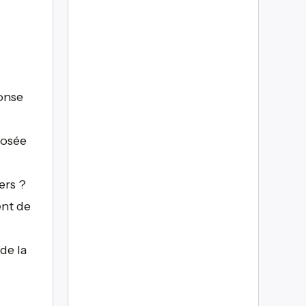
ponse
posée
ers ?
ent de
de la