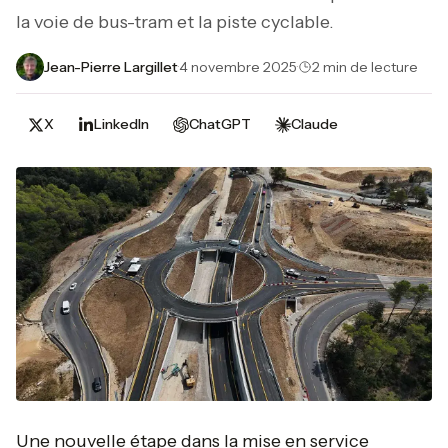
la voie de bus-tram et la piste cyclable.
Jean-Pierre Largillet
·
4 novembre 2025
·
2 min de lecture
X
LinkedIn
ChatGPT
Claude
Une nouvelle étape dans la mise en service