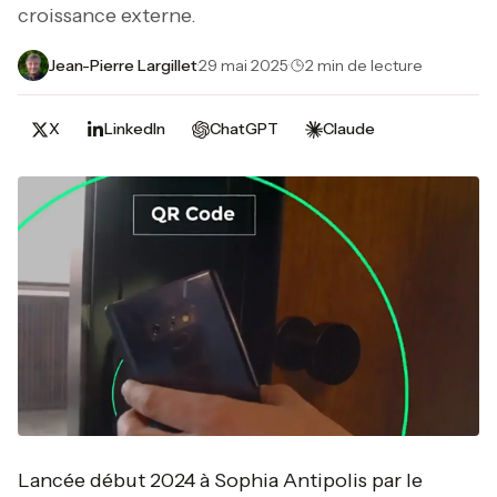
croissance externe.
Jean-Pierre Largillet
·
29 mai 2025
·
2 min de lecture
X
LinkedIn
ChatGPT
Claude
Lancée début 2024 à Sophia Antipolis par le