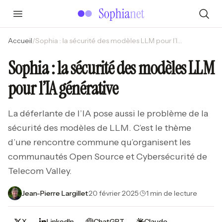
Accueil
/
Sophia : la sécurité des modèles LLM pour l’IA générative
Sophia : la sécurité des modèles LLM
pour l’IA générative
La déferlante de l’IA pose aussi le problème de la
sécurité des modèles de LLM. C’est le thème
d’une rencontre commune qu’organisent les
communautés Open Source et Cybersécurité de
Telecom Valley.
Jean-Pierre Largillet
·
20 février 2025
·
1 min de lecture
X
LinkedIn
ChatGPT
Claude