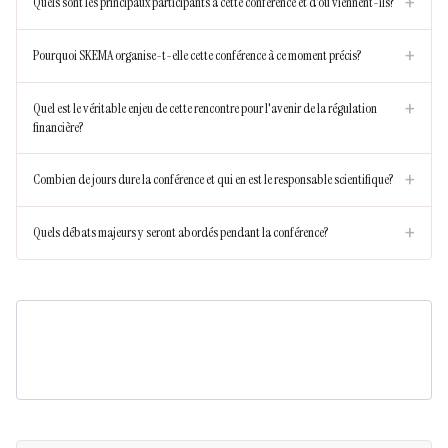
+
Quels sont les principaux participants à cette conférence et d'où viennent-ils?
+
Pourquoi SKEMA organise-t-elle cette conférence à ce moment précis?
+
Quel est le véritable enjeu de cette rencontre pour l'avenir de la régulation
financière?
+
Combien de jours dure la conférence et qui en est le responsable scientifique?
+
Quels débats majeurs y seront abordés pendant la conférence?