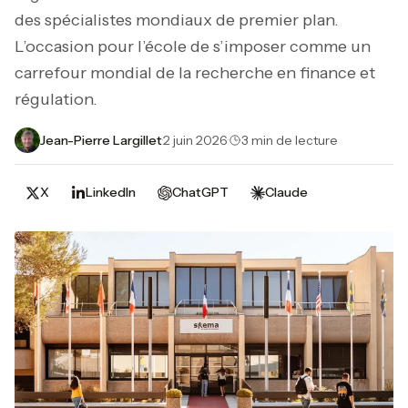
des spécialistes mondiaux de premier plan.
L’occasion pour l’école de s’imposer comme un
carrefour mondial de la recherche en finance et
régulation.
Jean-Pierre Largillet
·
2 juin 2026
·
3 min de lecture
X
LinkedIn
ChatGPT
Claude