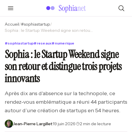
Accueil
/
#
sophiastartup
/
Sophia : le Startup Weekend signe son retour et distingue trois projets innovants
#
sophiastartup
#
reseaux
#
numerique
Sophia : le Startup Weekend signe
son retour et distingue trois projets
innovants
Après dix ans d'absence sur la technopole, ce
rendez-vous emblématique a réuni 44 participants
autour d’une création de startups en 54 heures.
Jean-Pierre Largillet
·
19 juin 2026
·
2 min de lecture