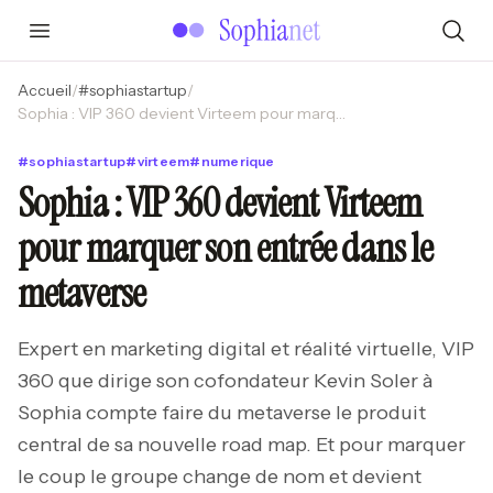
Accueil
/
#
sophiastartup
/
Sophia : VIP 360 devient Virteem pour marquer son entrée dans le metaverse
#
sophiastartup
#
virteem
#
numerique
Sophia : VIP 360 devient Virteem
pour marquer son entrée dans le
metaverse
Expert en marketing digital et réalité virtuelle, VIP
360 que dirige son cofondateur Kevin Soler à
Sophia compte faire du metaverse le produit
central de sa nouvelle road map. Et pour marquer
le coup le groupe change de nom et devient