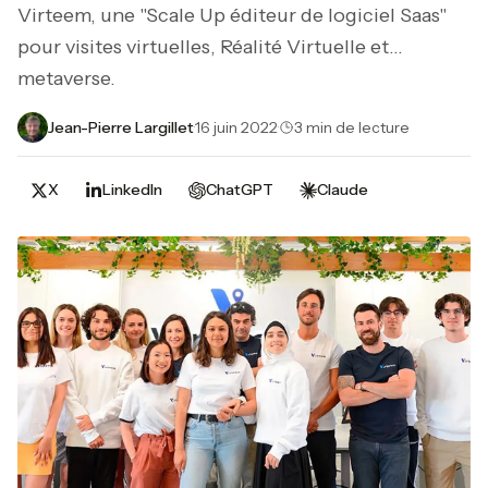
Virteem, une "Scale Up éditeur de logiciel Saas"
pour visites virtuelles, Réalité Virtuelle et…
metaverse.
Jean-Pierre Largillet
·
16 juin 2022
·
3 min de lecture
X
LinkedIn
ChatGPT
Claude