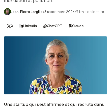
inondation et pollution.
Jean-Pierre Largillet
·
3 septembre 2024
·
1 min de lecture
X
LinkedIn
ChatGPT
Claude
Une startup qui s’est affirmée et qui recrute dans