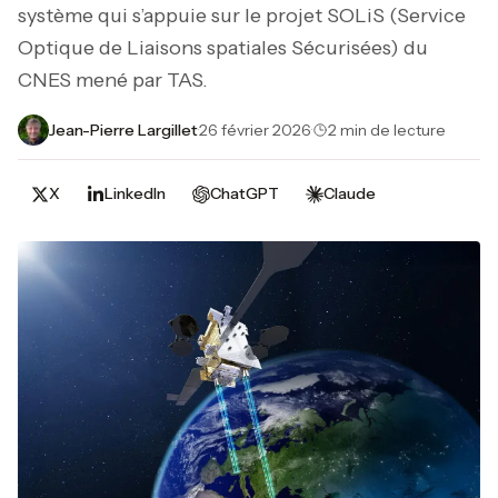
système qui s’appuie sur le projet SOLiS (Service
Optique de Liaisons spatiales Sécurisées) du
CNES mené par TAS.
Jean-Pierre Largillet
·
26 février 2026
·
2 min de lecture
X
LinkedIn
ChatGPT
Claude