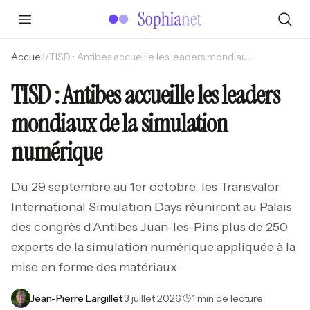
Accueil
/
TISD : Antibes accueille les leaders mondiaux de la simulation numérique
TISD : Antibes accueille les leaders
mondiaux de la simulation
numérique
Du 29 septembre au 1er octobre, les Transvalor
International Simulation Days réuniront au Palais
des congrès d'Antibes Juan-les-Pins plus de 250
experts de la simulation numérique appliquée à la
mise en forme des matériaux.
Jean-Pierre Largillet
·
3 juillet 2026
·
1 min de lecture