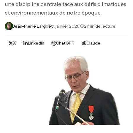
une discipline centrale face aux défis climatiques
et environnementaux de notre époque.
Jean-Pierre Largillet
·
1 janvier 2026
·
2 min de lecture
X
LinkedIn
ChatGPT
Claude