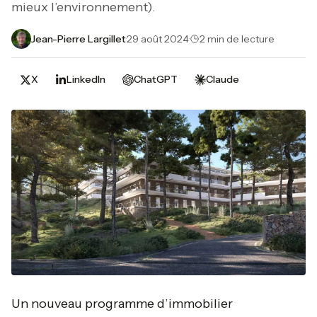
mieux l’environnement).
Jean-Pierre Largillet
·
29 août 2024
·
2 min de lecture
X
LinkedIn
ChatGPT
Claude
Un nouveau programme d’immobilier