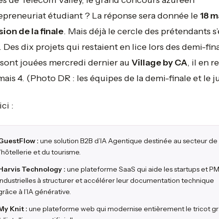
s de Telecom Valley, le grand concours azuréen
epreneuriat étudiant ? La réponse sera donnée le
18 m
sion de la finale
. Mais déjà le cercle des prétendants s’
. Des dix projets qui restaient en lice lors des demi-fin
 sont jouées mercredi dernier au
Village by CA
, il en r
mais 4.
(Photo DR : les équipes de la demi-finale et le ju
ici :
GuestFlow :
une solution B2B d’IA Agentique destinée au secteur de
l’hôtellerie et du tourisme.
Harvis Technology :
une plateforme SaaS qui aide les startups et P
industrielles à structurer et accélérer leur documentation technique
grâce à l’IA générative.
My Knit :
une plateforme web qui modernise entièrement le tricot g