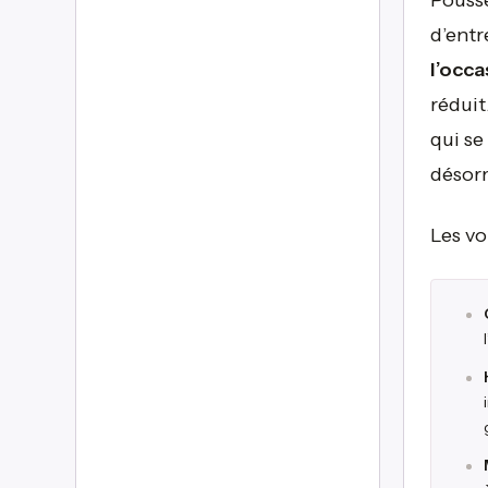
Pousse
d’entr
l’occa
réduit
qui se
désor
Les vo