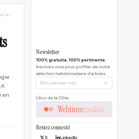
Challenge Jeunes Pousses : 4 tickets pour la finale au Pôle Alpha
ts
Newsletter
100% gratuite, 100% pertinente.
Inscrivez-vous pour profiter de notre
sélection hebdomadaire d'articles.
ogie
IA
) en
L'éco de la Côte.
Restez connecté
X
LinkedIn