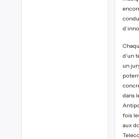
encore 
conduc
d’inno
Chaque
d’un t
un jur
potent
concre
dans l
Antipo
fois l
aux do
Teleco