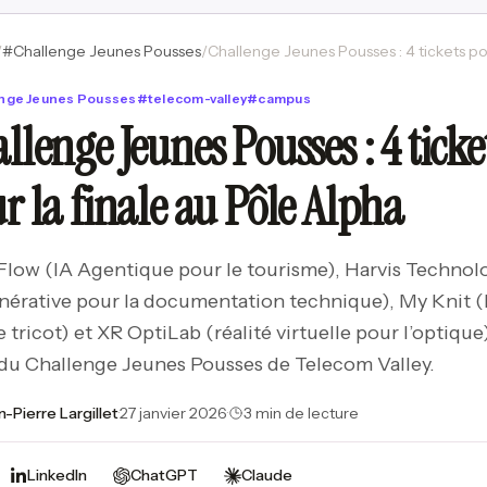
/
#
Challenge Jeunes Pousses
/
nge Jeunes Pousses
#
telecom-valley
#
campus
llenge Jeunes Pousses : 4 ticke
r la finale au Pôle Alpha
low (IA Agentique pour le tourisme), Harvis Technol
nérative pour la documentation technique), My Knit (
e tricot) et XR OptiLab (réalité virtuelle pour l’optique
 du Challenge Jeunes Pousses de Telecom Valley.
n-Pierre Largillet
·
27 janvier 2026
·
3 min de lecture
LinkedIn
ChatGPT
Claude