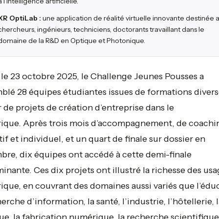
à l’intelligence artificielle.
XR OptiLab :
une application de réalité virtuelle innovante destinée 
chercheurs, ingénieurs, techniciens, doctorants travaillant dans le
domaine de la R&D en Optique et Photonique.
le 23 octobre 2025, le Challenge Jeunes Pousses a
blé 28 équipes étudiantes issues de formations divers
 de projets de création d’entreprise dans le
ique. Après trois mois d’accompagnement, de coachi
tif et individuel, et un quart de finale sur dossier en
re, dix équipes ont accédé à cette demi-finale
inante. Ces dix projets ont illustré la richesse des us
que, en couvrant des domaines aussi variés que l’éduc
erche d’information, la santé, l’industrie, l’hôtellerie, l
e, la fabrication numérique, la recherche scientifiqu