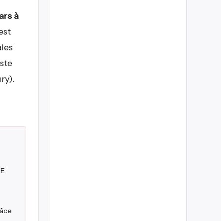
ars à
est
ales
este
ry).
ME
râce