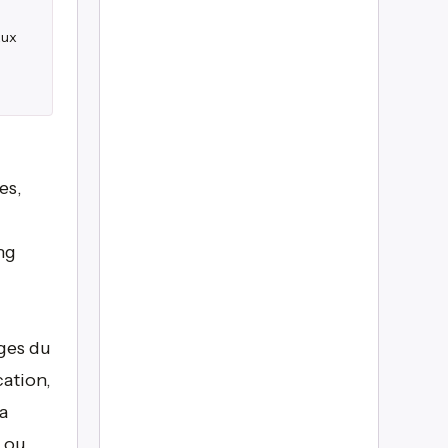
aux
es,
ng
ages du
ation,
a
e ou