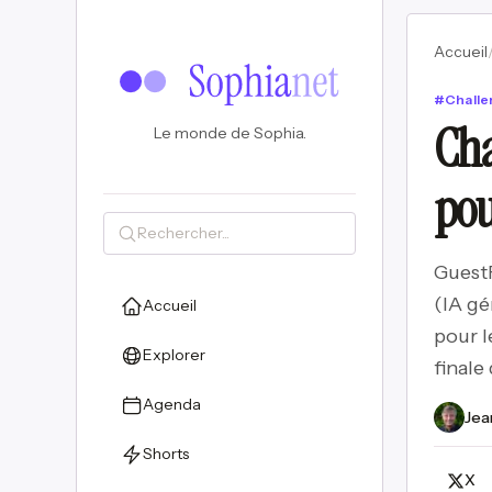
Accueil
#
Challe
Cha
Le monde de Sophia.
pou
GuestF
(IA gé
Accueil
pour l
Explorer
finale
Agenda
Jea
Shorts
X