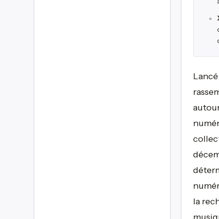
Lancé 
rassem
autour
numér
collec
décemb
déterm
numéri
la rech
musiqu