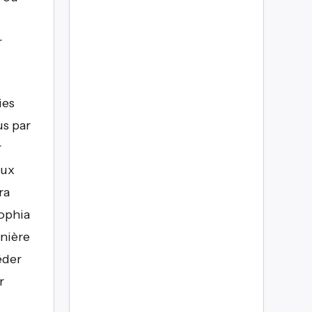
r
ies
us par
r
eux
ra
ophia
rnière
éder
r