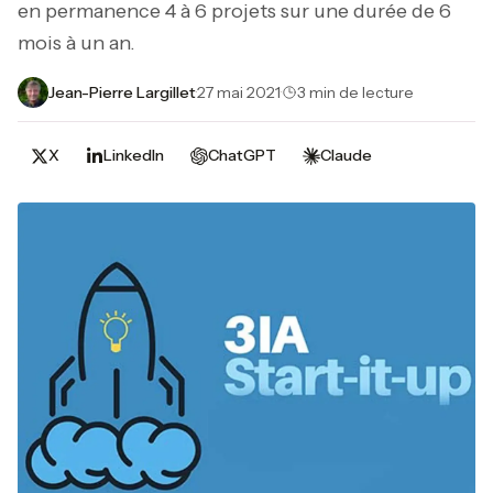
en permanence 4 à 6 projets sur une durée de 6
mois à un an.
Jean-Pierre Largillet
·
27 mai 2021
·
3 min de lecture
X
LinkedIn
ChatGPT
Claude