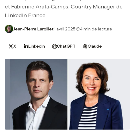
et Fabienne Arata-Camps, Country Manager de
LinkedIn France.
Jean-Pierre Largillet
·
1 avril 2025
·
4 min de lecture
X
LinkedIn
ChatGPT
Claude