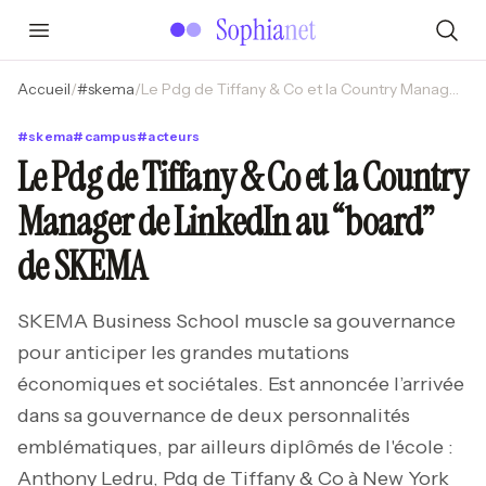
Accueil
/
#
skema
/
Le Pdg de Tiffany & Co et la Country Manager de LinkedIn au “board” de SKEMA
#
skema
#
campus
#
acteurs
Le Pdg de Tiffany & Co et la Country
Manager de LinkedIn au “board”
de SKEMA
SKEMA Business School muscle sa gouvernance
pour anticiper les grandes mutations
économiques et sociétales. Est annoncée l’arrivée
dans sa gouvernance de deux personnalités
emblématiques, par ailleurs diplômés de l'école :
Anthony Ledru, Pdg de Tiffany & Co à New York