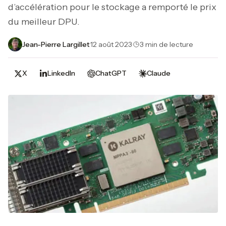
d’accélération pour le stockage a remporté le prix
du meilleur DPU.
Jean-Pierre Largillet
·
12 août 2023
·
3 min de lecture
X
LinkedIn
ChatGPT
Claude